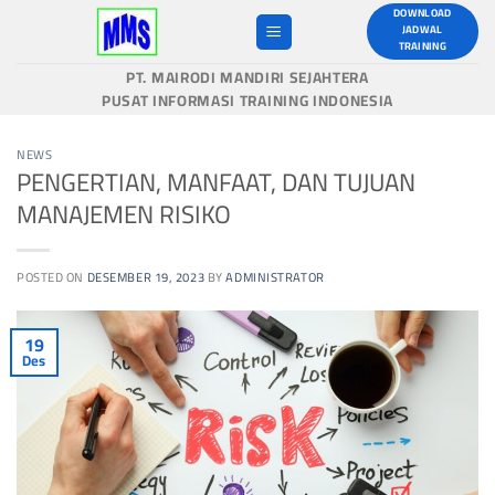
Skip
DOWNLOAD
JADWAL
to
TRAINING
content
PT. MAIRODI MANDIRI SEJAHTERA
PUSAT INFORMASI TRAINING INDONESIA
NEWS
PENGERTIAN, MANFAAT, DAN TUJUAN
MANAJEMEN RISIKO
POSTED ON
DESEMBER 19, 2023
BY
ADMINISTRATOR
19
Des