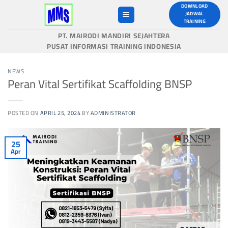
Skip
DOWNLOAD
JADWAL
to
TRAINING
content
PT. MAIRODI MANDIRI SEJAHTERA
PUSAT INFORMASI TRAINING INDONESIA
NEWS
Peran Vital Sertifikat Scaffolding BNSP
POSTED ON
APRIL 25, 2024
BY
ADMINISTRATOR
25
Apr