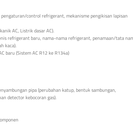
pengaturan/control refrigerant, mekanisme pengikisan lapisan
kanik AC, Listrik dasar AC).
jenis refrigerant baru, nama-nama refrigerant, penamaan/tata na
ah kaca).
m AC baru (Sistem AC R12 ke R134a)
penyambungan pipa (perubahan katup, bentuk sambungan,
n detector kebocoran gas).
 komponen