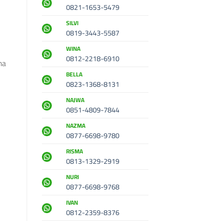
0821-1653-5479
SILVI
0819-3443-5587
WINA
0812-2218-6910
ma
BELLA
0823-1368-8131
NAJWA
0851-4809-7844
NAZMA
0877-6698-9780
RISMA
0813-1329-2919
NURI
0877-6698-9768
IVAN
0812-2359-8376