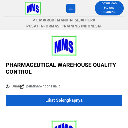
DOWNLOAD
JADWAL
TRAINING
PT. MAIRODI MANDIRI SEJAHTERA
PUSAT INFORMASI TRAINING INDONESIA
PHARMACEUTICAL WAREHOUSE QUALITY
CONTROL
Juan
pelatihan-indonesia.id
Lihat Selengkapnya