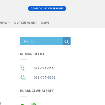
DOWNLOAD JADWAL TRAINING
INING
OUR CUSTOMER
NEWS
NOMOR OFFICE
022-721-5416
022-721-5668
HUBUNGI WHATSAPP
l
NIAR