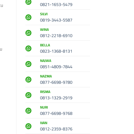
0821-1653-5479
ku
SILVI
0819-3443-5587
WINA
0812-2218-6910
BELLA
lu
0823-1368-8131
NAJWA
0851-4809-7844
NAZMA
0877-6698-9780
RISMA
0813-1329-2919
NURI
0877-6698-9768
IVAN
0812-2359-8376