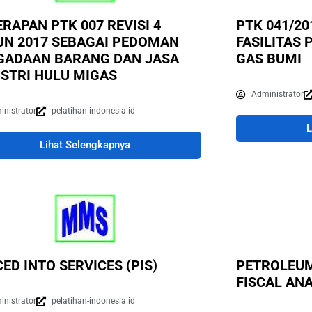
RAPAN PTK 007 REVISI 4
PTK 041/2
UN 2017 SEBAGAI PEDOMAN
FASILITAS
GADAAN BARANG DAN JASA
GAS BUMI
USTRI HULU MIGAS
Administrator
inistrator
pelatihan-indonesia.id
L
Lihat Selengkapnya
ED INTO SERVICES (PIS)
PETROLEUM
FISCAL ANA
inistrator
pelatihan-indonesia.id