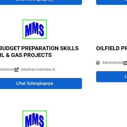
BUDGET PREPARATION SKILLS
OILFIELD 
IL & GAS PROJECTS
Administrator
inistrator
pelatihan-indonesia.id
L
Lihat Selengkapnya