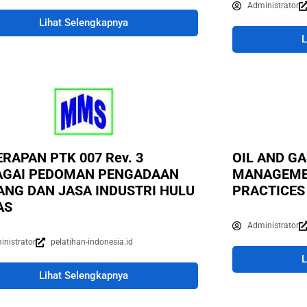
Administrator
Lihat Selengkapnya
L
RAPAN PTK 007 Rev. 3
OIL AND G
AGAI PEDOMAN PENGADAAN
MANAGEMEN
ANG DAN JASA INDUSTRI HULU
PRACTICES
AS
Administrator
inistrator
pelatihan-indonesia.id
L
Lihat Selengkapnya