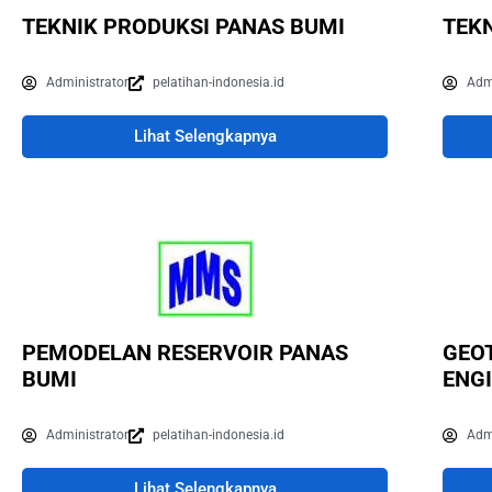
TEKNIK PRODUKSI PANAS BUMI
TEK
Administrator
pelatihan-indonesia.id
Adm
Lihat Selengkapnya
PEMODELAN RESERVOIR PANAS
GEO
BUMI
ENG
Administrator
pelatihan-indonesia.id
Adm
Lihat Selengkapnya