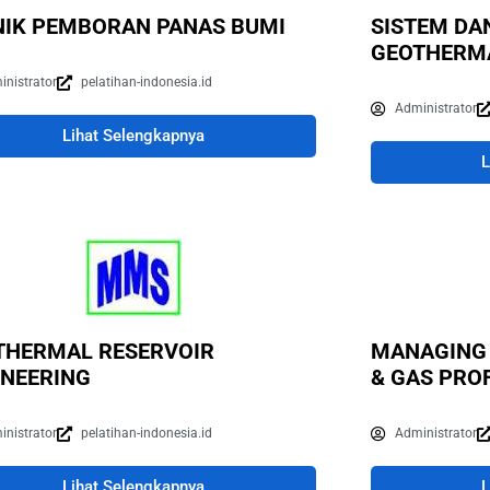
NIK PEMBORAN PANAS BUMI
SISTEM DA
GEOTHERM
inistrator
pelatihan-indonesia.id
Administrator
Lihat Selengkapnya
L
THERMAL RESERVOIR
MANAGING 
INEERING
& GAS PRO
inistrator
pelatihan-indonesia.id
Administrator
Lihat Selengkapnya
L