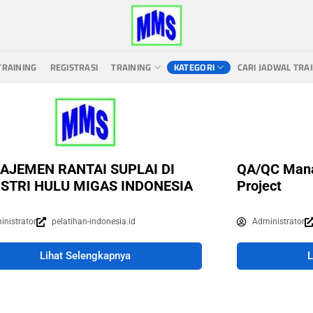
TRAINING
REGISTRASI
TRAINING
KATEGORI
CARI JADWAL TRA
AJEMEN RANTAI SUPLAI DI
QA/QC Mana
STRI HULU MIGAS INDONESIA
Project
inistrator
pelatihan-indonesia.id
Administrator
Lihat Selengkapnya
L