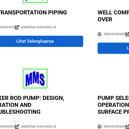
TRANSPORTATION PIPING
WELL COMP
OVER
inistrator
pelatihan-indonesia.id
Administrator
Lihat Selengkapnya
L
ER ROD PUMP: DESIGN,
PUMP SELE
RATION AND
OPERATION
UBLESHOOTING
SURFACE P
inistrator
pelatihan-indonesia.id
Administrator