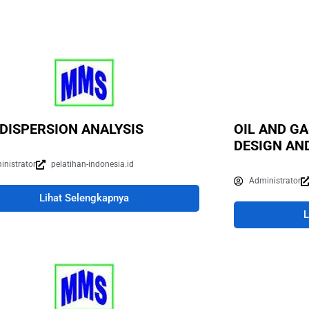
DISPERSION ANALYSIS
OIL AND G
DESIGN AN
inistrator
pelatihan-indonesia.id
Administrator
Lihat Selengkapnya
L