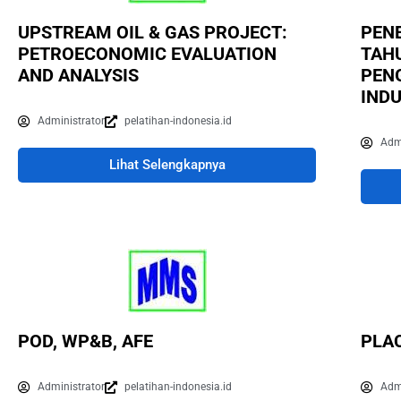
UPSTREAM OIL & GAS PROJECT:
PENE
PETROECONOMIC EVALUATION
TAH
AND ANALYSIS
PEN
IND
Administrator
pelatihan-indonesia.id
Adm
Lihat Selengkapnya
POD, WP&B, AFE
PLAC
Administrator
pelatihan-indonesia.id
Adm