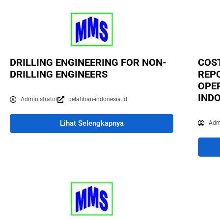
DRILLING ENGINEERING FOR NON-
COS
DRILLING ENGINEERS
REP
OPER
IND
Administrator
pelatihan-indonesia.id
Lihat Selengkapnya
Adm