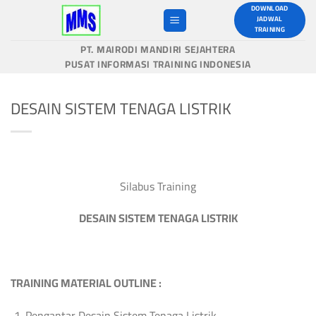
Skip
DOWNLOAD
JADWAL
to
TRAINING
content
PT. MAIRODI MANDIRI SEJAHTERA
PUSAT INFORMASI TRAINING INDONESIA
DESAIN SISTEM TENAGA LISTRIK
Silabus Training
DESAIN SISTEM TENAGA LISTRIK
TRAINING MATERIAL
OUTLINE
:
Pengantar Desain Sistem Tenaga Listrik