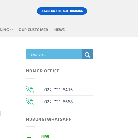
DOWNLOAD JADWAL TRAINING
INING
OUR CUSTOMER
NEWS
NOMOR OFFICE
022-721-5416
022-721-5668
L
HUBUNGI WHATSAPP
NIAR