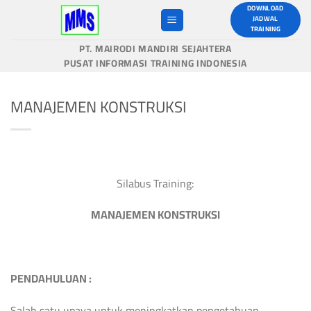
Skip
DOWNLOAD
JADWAL
to
TRAINING
content
PT. MAIRODI MANDIRI SEJAHTERA
PUSAT INFORMASI TRAINING INDONESIA
MANAJEMEN KONSTRUKSI
Silabus Training:
MANAJEMEN KONSTRUKSI
PENDAHULUAN
:
Salah satu upaya untuk meningkatkan pengetahuan,