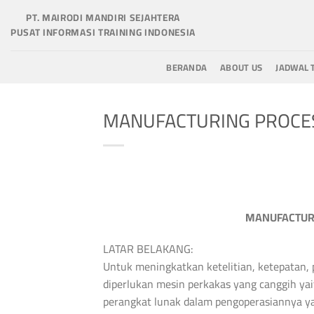
Skip
PT. MAIRODI MANDIRI SEJAHTERA
to
PUSAT INFORMASI TRAINING INDONESIA
content
BERANDA
ABOUT US
JADWAL 
MANUFACTURING PROCES
MANUFACTURI
LATAR BELAKANG:
Untuk meningkatkan ketelitian, ketepatan, 
diperlukan mesin perkakas yang canggih ya
perangkat lunak dalam pengoperasiannya 