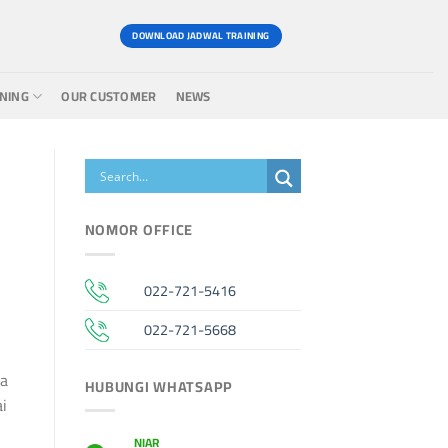
DOWNLOAD JADWAL TRAINING
INING
OUR CUSTOMER
NEWS
NOMOR OFFICE
022-721-5416
022-721-5668
ya
HUBUNGI WHATSAPP
i
NIAR