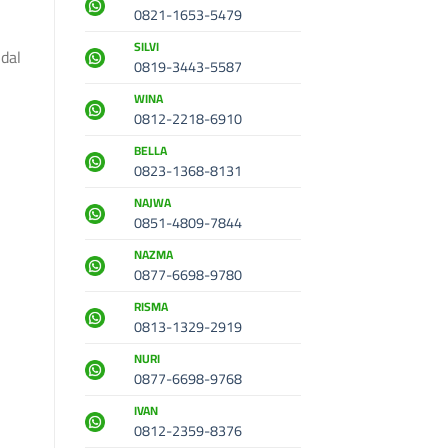
0821-1653-5479
SILVI
dal
0819-3443-5587
WINA
0812-2218-6910
BELLA
0823-1368-8131
NAJWA
0851-4809-7844
NAZMA
0877-6698-9780
RISMA
0813-1329-2919
NURI
0877-6698-9768
IVAN
0812-2359-8376