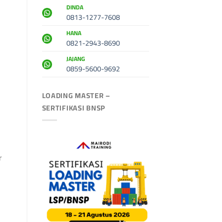
DINDA
0813-1277-7608
HANA
0821-2943-8690
JAJANG
0859-5600-9692
LOADING MASTER –
SERTIFIKASI BNSP
r