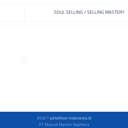
SOUL SELLING / SELLING MASTERY
2026 ©
pelatihan-indonesia.id
PT Mairodi Mandiri Sejahtera