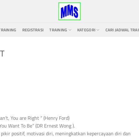
TRAINING
REGISTRASI
TRAINING
KATEGORI
CARI JADWAL TRA
T
’t, You are Right “ (Henry Ford)
You Want To Be” (DR Ernest Wong ).
ikir positif, motivasi diri, meningkatkan kepercayaan diri dan