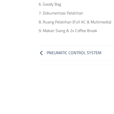
Goody Bag
Dokumentasi Pelatihan
Ruang Pelatihan (Full AC & Multimedia)
Makan Siang & 2x Coffee Break
PNEUMATIC CONTROL SYSTEM