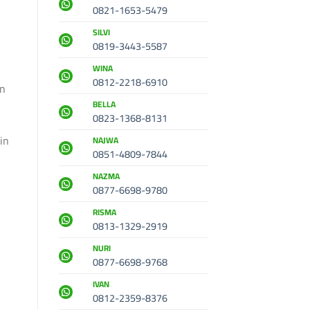
0821-1653-5479
SILVI
0819-3443-5587
WINA
0812-2218-6910
an
BELLA
0823-1368-8131
in
NAJWA
0851-4809-7844
NAZMA
0877-6698-9780
RISMA
0813-1329-2919
NURI
0877-6698-9768
IVAN
0812-2359-8376