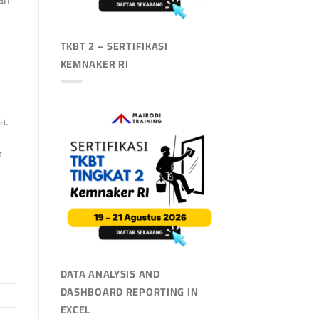
TKBT 2 – SERTIFIKASI
KEMNAKER RI
a.
r
DATA ANALYSIS AND
DASHBOARD REPORTING IN
EXCEL