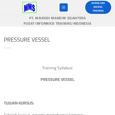
Skip
DOWNLOAD
JADWAL
to
TRAINING
content
PT. MAIRODI MANDIRI SEJAHTERA
PUSAT INFORMASI TRAINING INDONESIA
PRESSURE VESSEL
Training Syllabus:
PRESSURE VESSEL
TUJUAN KURSUS:
Setelah kursus, peserta memahamai tentang: