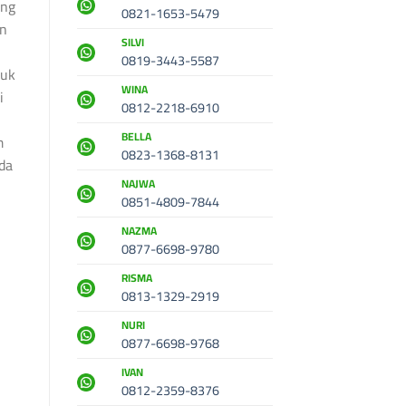
ang
0821-1653-5479
an
SILVI
0819-3443-5587
suk
WINA
i
0812-2218-6910
BELLA
m
0823-1368-8131
ada
NAJWA
0851-4809-7844
NAZMA
0877-6698-9780
RISMA
0813-1329-2919
NURI
0877-6698-9768
IVAN
0812-2359-8376