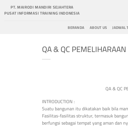
Skip
PT. MAIRODI MANDIRI SEJAHTERA
to
PUSAT INFORMASI TRAINING INDONESIA
content
BERANDA
ABOUT US
JADWAL 
QA & QC PEMELIHARAA
QA & QC 
INTRODUCTION :
Suatu bangunan itu dikatakan baik bila m
Fasilitas-fasilitas struktur, termasuk ban
berfungsi sebagai tempat yang aman dan ny