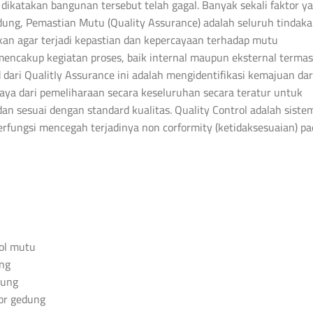
dikatakan bangunan tersebut telah gagal. Banyak sekali faktor y
ung, Pemastian Mutu (Quality Assurance) adalah seluruh tindak
kan agar terjadi kepastian dan kepercayaan terhadap mutu
mencakup kegiatan proses, baik internal maupun eksternal terma
ri QualitIy Assurance ini adalah mengidentifikasi kemajuan dar
iaya dari pemeliharaan secara keseluruhan secara teratur untuk
n sesuai dengan standard kualitas. Quality Control adalah siste
berfungsi mencegah terjadinya non corformity (ketidaksesuaian) p
ol mutu
ung
dung
ior gedung