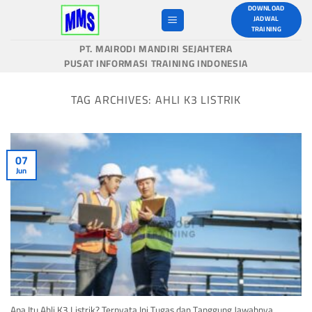
Skip
DOWNLOAD
JADWAL
to
TRAINING
content
PT. MAIRODI MANDIRI SEJAHTERA
PUSAT INFORMASI TRAINING INDONESIA
TAG ARCHIVES:
AHLI K3 LISTRIK
07
Jun
Apa Itu Ahli K3 Listrik? Ternyata Ini Tugas dan Tanggung Jawabnya