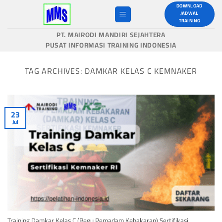
Skip
DOWNLOAD
JADWAL
to
TRAINING
content
PT. MAIRODI MANDIRI SEJAHTERA
PUSAT INFORMASI TRAINING INDONESIA
TAG ARCHIVES:
DAMKAR KELAS C KEMNAKER
23
Jul
Training Damkar Kelas C (Regu Pemadam Kebakaran) Sertifikasi