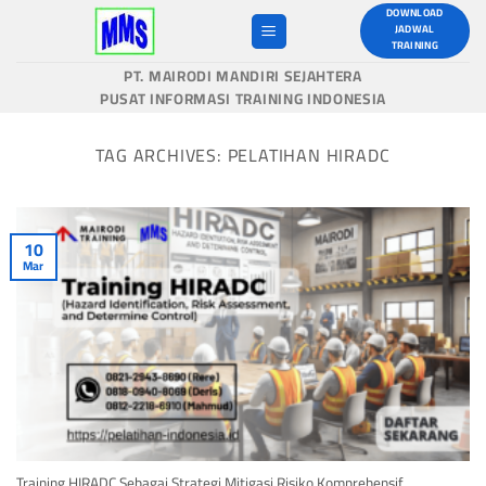
Skip
DOWNLOAD
JADWAL
to
TRAINING
content
PT. MAIRODI MANDIRI SEJAHTERA
PUSAT INFORMASI TRAINING INDONESIA
TAG ARCHIVES:
PELATIHAN HIRADC
10
Mar
Training HIRADC Sebagai Strategi Mitigasi Risiko Komprehensif