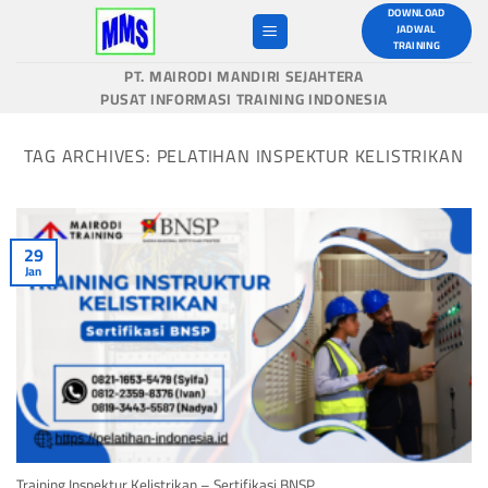
Skip
DOWNLOAD
JADWAL
to
TRAINING
content
PT. MAIRODI MANDIRI SEJAHTERA
PUSAT INFORMASI TRAINING INDONESIA
TAG ARCHIVES:
PELATIHAN INSPEKTUR KELISTRIKAN
29
Jan
Training Inspektur Kelistrikan – Sertifikasi BNSP