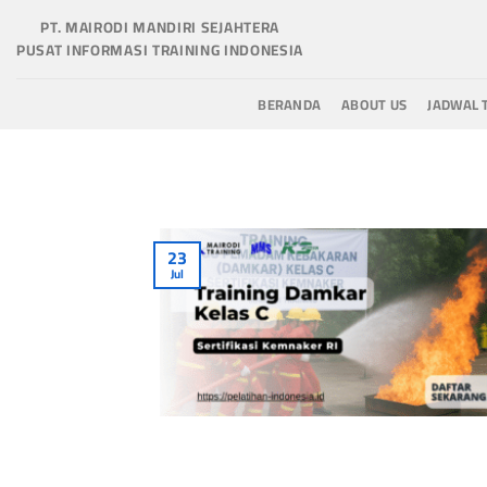
Skip
PT. MAIRODI MANDIRI SEJAHTERA
to
PUSAT INFORMASI TRAINING INDONESIA
content
BERANDA
ABOUT US
JADWAL 
23
Jul