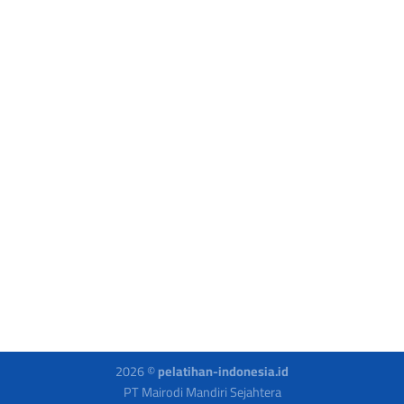
2026 ©
pelatihan-indonesia.id
PT Mairodi Mandiri Sejahtera