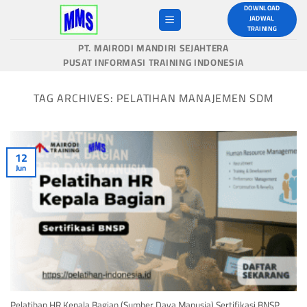
Skip
DOWNLOAD
JADWAL
to
TRAINING
content
PT. MAIRODI MANDIRI SEJAHTERA
PUSAT INFORMASI TRAINING INDONESIA
TAG ARCHIVES:
PELATIHAN MANAJEMEN SDM
12
Jun
Pelatihan HR Kepala Bagian (Sumber Daya Manusia) Sertifikasi BNSP