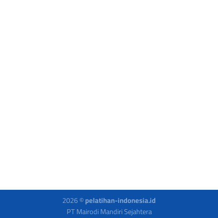
2026 ©
pelatihan-indonesia.id
PT Mairodi Mandiri Sejahtera