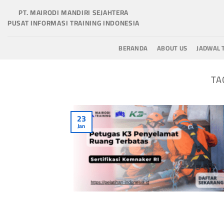
Skip
PT. MAIRODI MANDIRI SEJAHTERA
to
PUSAT INFORMASI TRAINING INDONESIA
content
BERANDA
ABOUT US
JADWAL 
TA
23
Jan