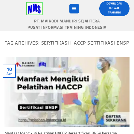
Skip
DOWNLOAD
JADWAL
to
TRAINING
content
PT. MAIRODI MANDIRI SEJAHTERA
PUSAT INFORMASI TRAINING INDONESIA
TAG ARCHIVES:
SERTIFIKASI HACCP SERTIFIKASI BNSP
10
Apr
Manfaat Mengikuti Pelatihan HACCP Bersertifikasi BNSP bersama