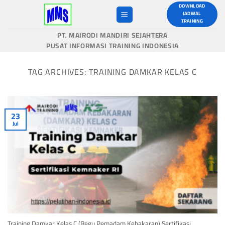
Skip
DOWNLOAD
JADWAL
to
TRAINING
content
PT. MAIRODI MANDIRI SEJAHTERA
PUSAT INFORMASI TRAINING INDONESIA
TAG ARCHIVES:
TRAINING DAMKAR KELAS C
23
Jul
Training Damkar Kelas C (Regu Pemadam Kebakaran) Sertifikasi