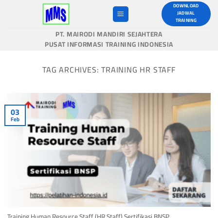
Skip
DOWNLOAD
JADWAL
to
TRAINING
content
PT. MAIRODI MANDIRI SEJAHTERA
PUSAT INFORMASI TRAINING INDONESIA
TAG ARCHIVES:
TRAINING HR STAFF
03
Feb
Training Human Resource Staff (HR Staff) Sertifikasi BNSP