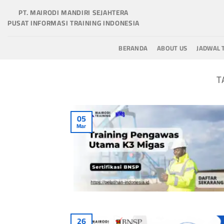
Skip
PT. MAIRODI MANDIRI SEJAHTERA
to
PUSAT INFORMASI TRAINING INDONESIA
content
BERANDA
ABOUT US
JADWAL 
T
05
Mar
26