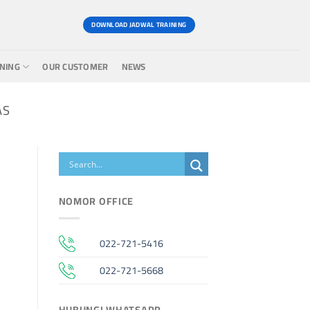
DOWNLOAD JADWAL TRAINING
INING
OUR CUSTOMER
NEWS
AS
NOMOR OFFICE
022-721-5416
022-721-5668
HUBUNGI WHATSAPP