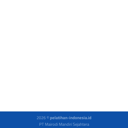
2026 ©
pelatihan-indonesia.id
PT Mairodi Mandiri Sejahtera