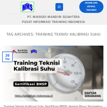
Skip
DOWNLOAD
JADWAL
to
TRAINING
content
PT. MAIRODI MANDIRI SEJAHTERA
PUSAT INFORMASI TRAINING INDONESIA
TAG ARCHIVES:
TRAINING TEKNISI KALIBRASI SUHU
26
Sep
Training Teknisi Kalibrasi Suhu Sertifikasi BNSP, dengan Biaya Terjangkau