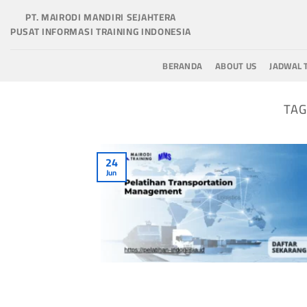
Skip
PT. MAIRODI MANDIRI SEJAHTERA
to
PUSAT INFORMASI TRAINING INDONESIA
content
BERANDA
ABOUT US
JADWAL 
TAG
24
Jun