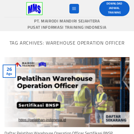
Skip
DOWNLOAD
JADWAL
to
TRAINING
content
PT. MAIRODI MANDIRI SEJAHTERA
PUSAT INFORMASI TRAINING INDONESIA
TAG ARCHIVES:
WAREHOUSE OPERATION OFFICER
26
Agu
Daftar Pelatihan Warehouse Operation Officer Sertifikasi BNSP