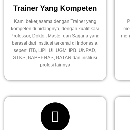
Trainer Yang Kompeten
Kami bekerjasama dengan Trainer yang
P
kompeten di bidangnya, dengan kualifikasi
men
Professor, Doktor, Master dan Sarjana yang
mend
berasal dari institusi terkenal di Indonesia,
seperti ITB, LIPI, UI, UGM, IPB, UNPAD,
STKS, BAPPENAS, BATAN dan institusi
profesi lainnya