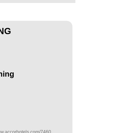
ING
ning