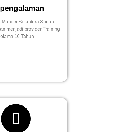
rpengalaman
i Mandiri Sejahtera Sudah
n menjadi provider Training
selama 16 Tahun