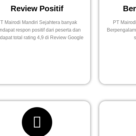
Review Positif
Be
T Mairodi Mandiri Sejahtera banyak
PT Mairod
dapat respon positif dari peserta dan
Berpengalama
apat total rating 4,9 di Review Google