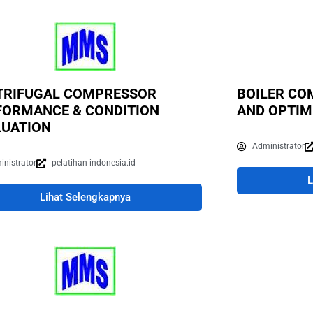
TRIFUGAL COMPRESSOR
BOILER CO
FORMANCE & CONDITION
AND OPTIM
LUATION
Administrator
inistrator
pelatihan-indonesia.id
L
Lihat Selengkapnya