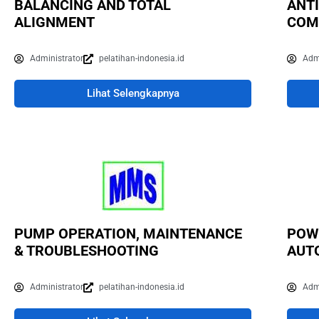
BALANCING AND TOTAL
ANT
ALIGNMENT
COM
Administrator
pelatihan-indonesia.id
Adm
Lihat Selengkapnya
PUMP OPERATION, MAINTENANCE
POW
& TROUBLESHOOTING
AUT
Administrator
pelatihan-indonesia.id
Adm