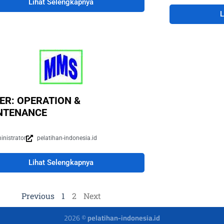
Lihat Selengkapnya
L
ER: OPERATION &
NTENANCE
inistrator
pelatihan-indonesia.id
Lihat Selengkapnya
Previous
1
2
Next
2026 ©
pelatihan-indonesia.id