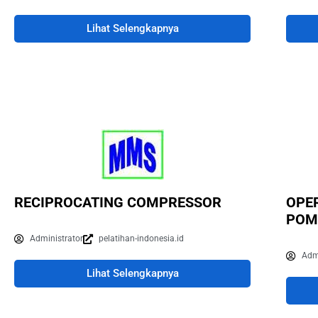
Lihat Selengkapnya
RECIPROCATING COMPRESSOR
OPE
POM
Administrator
pelatihan-indonesia.id
Adm
Lihat Selengkapnya