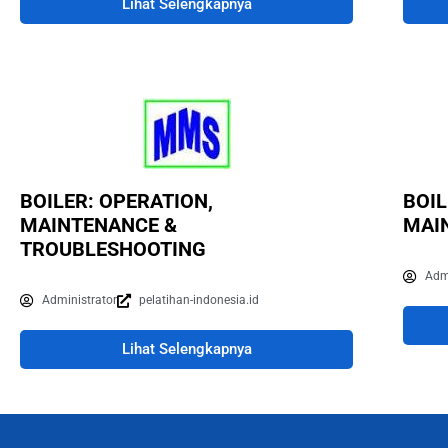
Lihat Selengkapnya
BOILER: OPERATION,
BOIL
MAINTENANCE &
MAI
TROUBLESHOOTING
Adm
Administrator
pelatihan-indonesia.id
Lihat Selengkapnya