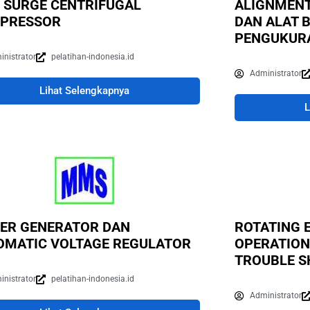
I SURGE CENTRIFUGAL
ALIGNMENT 
PRESSOR
DAN ALAT 
PENGUKUR
inistrator
pelatihan-indonesia.id
Administrator
Lihat Selengkapnya
L
ER GENERATOR DAN
ROTATING 
OMATIC VOLTAGE REGULATOR
OPERATION
TROUBLE S
inistrator
pelatihan-indonesia.id
Administrator