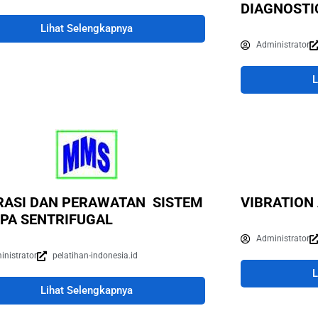
DIAGNOSTIC
Lihat Selengkapnya
Administrator
L
RASI DAN PERAWATAN SISTEM
VIBRATION
PA SENTRIFUGAL
Administrator
inistrator
pelatihan-indonesia.id
L
Lihat Selengkapnya