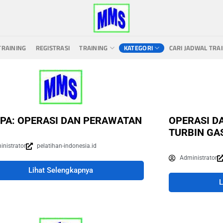
TRAINING
REGISTRASI
TRAINING
KATEGORI
CARI JADWAL TRA
PA: OPERASI DAN PERAWATAN
OPERASI D
TURBIN GA
inistrator
pelatihan-indonesia.id
Administrator
Lihat Selengkapnya
L