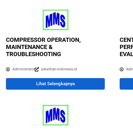
COMPRESSOR OPERATION,
CEN
MAINTENANCE &
PER
TROUBLESHOOTING
EVA
Administrator
pelatihan-indonesia.id
Adm
Lihat Selengkapnya