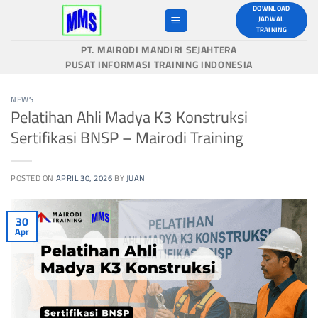
Skip
DOWNLOAD
JADWAL
to
TRAINING
content
PT. MAIRODI MANDIRI SEJAHTERA
PUSAT INFORMASI TRAINING INDONESIA
NEWS
Pelatihan Ahli Madya K3 Konstruksi
Sertifikasi BNSP – Mairodi Training
POSTED ON
APRIL 30, 2026
BY
JUAN
30
Apr