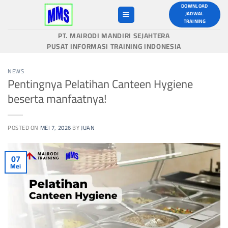
Skip
DOWNLOAD
JADWAL
to
TRAINING
content
PT. MAIRODI MANDIRI SEJAHTERA
PUSAT INFORMASI TRAINING INDONESIA
NEWS
Pentingnya Pelatihan Canteen Hygiene
beserta manfaatnya!
POSTED ON
MEI 7, 2026
BY
JUAN
07
Mei