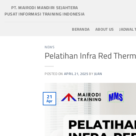
Skip
PT. MAIRODI MANDIRI SEJAHTERA
to
PUSAT INFORMASI TRAINING INDONESIA
content
BERANDA
ABOUT US
JADWAL 
NEWS
Pelatihan Infra Red Ther
POSTED ON
APRIL 21, 2025
BY
JUAN
21
Apr