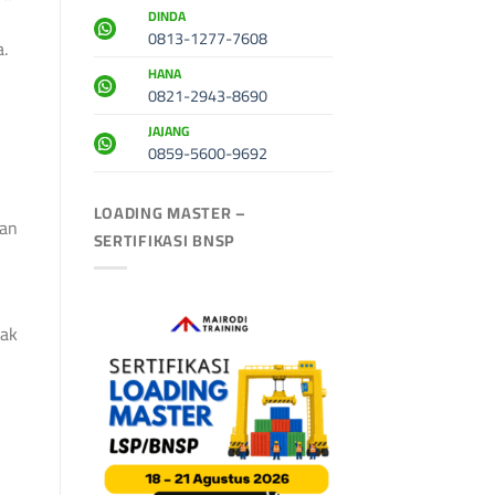
DINDA
0813-1277-7608
a.
HANA
0821-2943-8690
JAJANG
0859-5600-9692
LOADING MASTER –
kan
SERTIFIKASI BNSP
dak