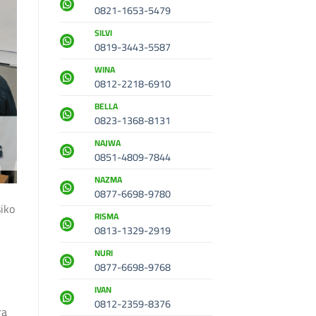
0821-1653-5479
SILVI
0819-3443-5587
WINA
0812-2218-6910
BELLA
0823-1368-8131
NAJWA
0851-4809-7844
NAZMA
0877-6698-9780
iko
RISMA
0813-1329-2919
NURI
0877-6698-9768
IVAN
0812-2359-8376
ra