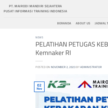
Skip
PT. MAIRODI MANDIRI SEJAHTERA
to
PUSAT INFORMASI TRAINING INDONESIA
content
BERANDA
ABOUT US
JADWAL 
NEWS
PELATIHAN PETUGAS KEBA
Kemnaker RI
POSTED ON
NOVEMBER 2, 2023
BY
ADMINISTRATOR
02
Nov