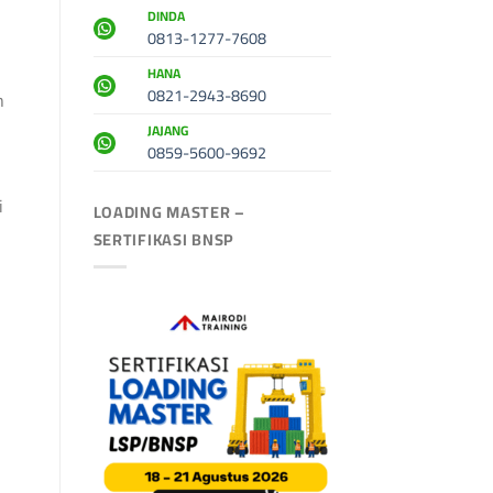
DINDA
0813-1277-7608
HANA
0821-2943-8690
h
JAJANG
0859-5600-9692
i
LOADING MASTER –
SERTIFIKASI BNSP