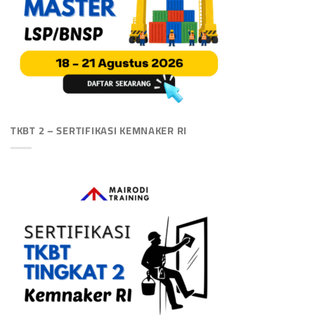
TKBT 2 – SERTIFIKASI KEMNAKER RI