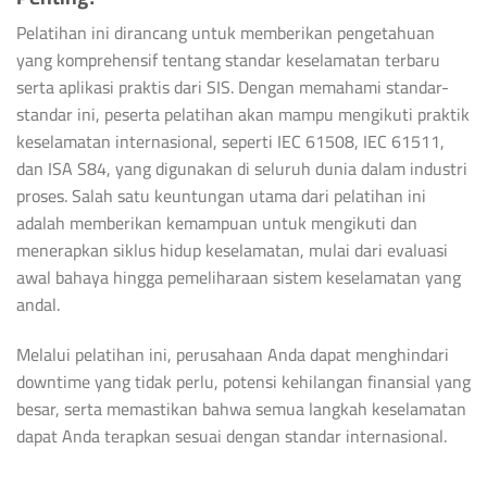
Pelatihan ini dirancang untuk memberikan pengetahuan
yang komprehensif tentang standar keselamatan terbaru
serta aplikasi praktis dari SIS. Dengan memahami standar-
standar ini, peserta pelatihan akan mampu mengikuti praktik
keselamatan internasional, seperti IEC 61508, IEC 61511,
dan ISA S84, yang digunakan di seluruh dunia dalam industri
proses. Salah satu keuntungan utama dari pelatihan ini
adalah memberikan kemampuan untuk mengikuti dan
menerapkan siklus hidup keselamatan, mulai dari evaluasi
awal bahaya hingga pemeliharaan sistem keselamatan yang
andal.
Melalui pelatihan ini, perusahaan Anda dapat menghindari
downtime yang tidak perlu, potensi kehilangan finansial yang
besar, serta memastikan bahwa semua langkah keselamatan
dapat Anda terapkan sesuai dengan standar internasional.