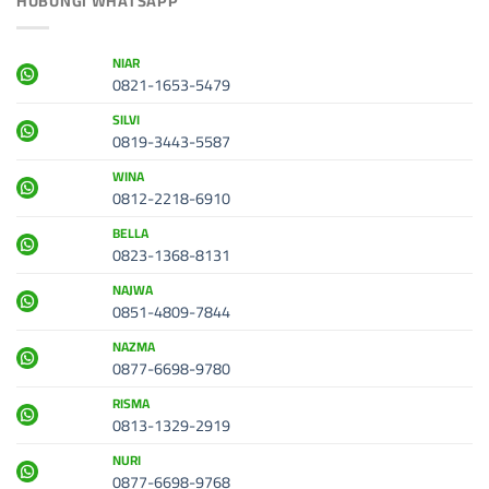
HUBUNGI WHATSAPP
NIAR
0821-1653-5479
SILVI
0819-3443-5587
WINA
0812-2218-6910
BELLA
0823-1368-8131
NAJWA
0851-4809-7844
NAZMA
0877-6698-9780
RISMA
0813-1329-2919
NURI
0877-6698-9768