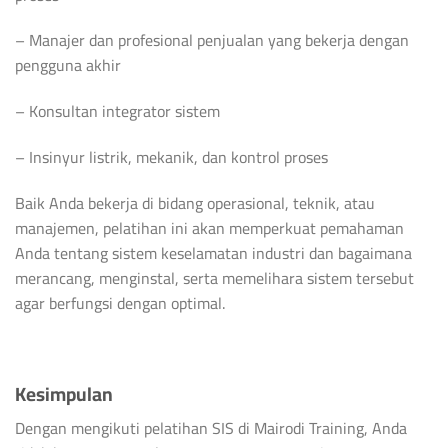
– Manajer dan profesional penjualan yang bekerja dengan
pengguna akhir
– Konsultan integrator sistem
– Insinyur listrik, mekanik, dan kontrol proses
Baik Anda bekerja di bidang operasional, teknik, atau
manajemen, pelatihan ini akan memperkuat pemahaman
Anda tentang sistem keselamatan industri dan bagaimana
merancang, menginstal, serta memelihara sistem tersebut
agar berfungsi dengan optimal.
Kesimpulan
Dengan mengikuti pelatihan SIS di Mairodi Training, Anda