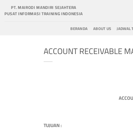
Skip
PT. MAIRODI MANDIRI SEJAHTERA
to
PUSAT INFORMASI TRAINING INDONESIA
content
BERANDA
ABOUT US
JADWAL 
ACCOUNT RECEIVABLE 
ACCOU
TUJUAN
: