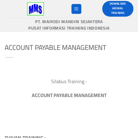
Skip
DOWNLOAD
JADWAL
to
TRAINING
content
PT. MAIRODI MANDIRI SEJAHTERA
PUSAT INFORMASI TRAINING INDONESIA
ACCOUNT PAYABLE MANAGEMENT
Silabus Training :
ACCOUNT PAYABLE MANAGEMENT
TUJUAN
TRAINING :