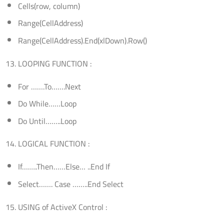
Cells(row, column)
Range(CellAddress)
Range(CellAddress).End(xlDown).Row()
LOOPING FUNCTION :
For …….To…….Next
Do While……Loop
Do Until……..Loop
LOGICAL FUNCTION :
If……..Then……Else… ..End If
Select……. Case ……..End Select
USING of ActiveX Control :