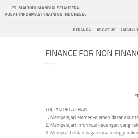
Skip
PT. MAIRODI MANDIRI SEJAHTERA
to
PUSAT INFORMASI TRAINING INDONESIA
content
BERANDA
ABOUT US
JADWAL 
FINANCE FOR NON FINAN
F
TUJUAN PELATIHAN
1. Mempelajari elemen-elemen dasar akunt
2. Mempelajari informasi keuangan yang r
3. Mempraktekkan bagaimana menggunakan