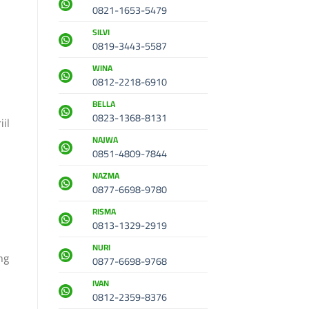
0821-1653-5479
SILVI
0819-3443-5587
WINA
0812-2218-6910
BELLA
0823-1368-8131
il
NAJWA
0851-4809-7844
NAZMA
0877-6698-9780
RISMA
0813-1329-2919
NURI
ng
0877-6698-9768
IVAN
0812-2359-8376