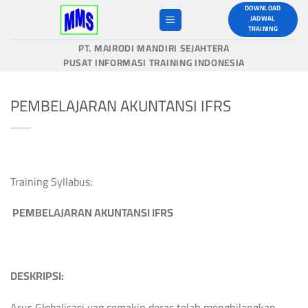
Skip
DOWNLOAD
JADWAL
to
TRAINING
content
PT. MAIRODI MANDIRI SEJAHTERA
PUSAT INFORMASI TRAINING INDONESIA
PEMBELAJARAN AKUNTANSI IFRS
Training Syllabus:
PEMBELAJARAN AKUNTANSI IFRS
DESKRIPSI
:
Arus Globalisasi yag semakin deras telah menghilangkan