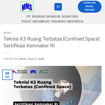
Skip
DOWNLOAD
JADWAL
to
TRAINING
content
PT. MAIRODI MANDIRI SEJAHTERA
PUSAT INFORMASI TRAINING INDONESIA
NEWS
Teknisi K3 Ruang Terbatas (Confined Space)
Sertifikasi Kemnaker RI
POSTED ON
JUNI 8, 2026
BY
JUAN
08
Jun