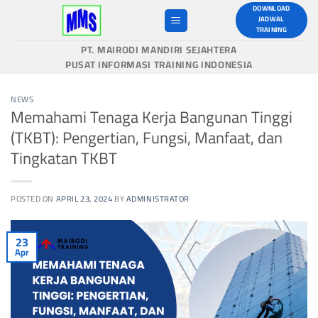
Skip
DOWNLOAD
JADWAL
to
TRAINING
content
PT. MAIRODI MANDIRI SEJAHTERA
PUSAT INFORMASI TRAINING INDONESIA
NEWS
Memahami Tenaga Kerja Bangunan Tinggi
(TKBT): Pengertian, Fungsi, Manfaat, dan
Tingkatan TKBT
POSTED ON
APRIL 23, 2024
BY
ADMINISTRATOR
23
Apr