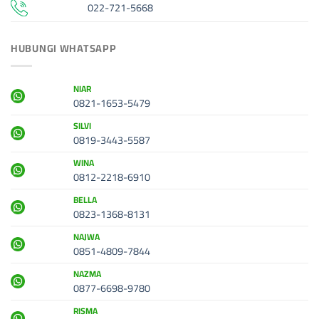
022-721-5668
HUBUNGI WHATSAPP
NIAR
0821-1653-5479
SILVI
0819-3443-5587
WINA
0812-2218-6910
BELLA
0823-1368-8131
NAJWA
0851-4809-7844
NAZMA
0877-6698-9780
RISMA