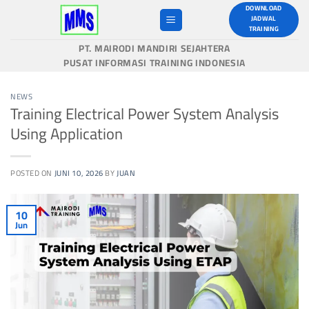
Skip
DOWNLOAD
JADWAL
to
TRAINING
content
PT. MAIRODI MANDIRI SEJAHTERA
PUSAT INFORMASI TRAINING INDONESIA
NEWS
Training Electrical Power System Analysis
Using Application
POSTED ON
JUNI 10, 2026
BY
JUAN
10
Jun