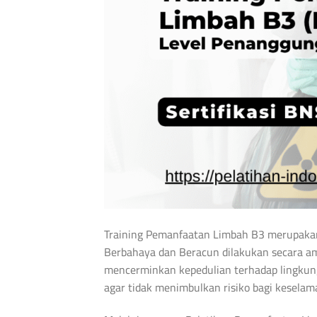
Training Pemanfaatan Limbah B3 merupaka
Berbahaya dan Beracun dilakukan secara ama
mencerminkan kepedulian terhadap lingkung
agar tidak menimbulkan risiko bagi keselam