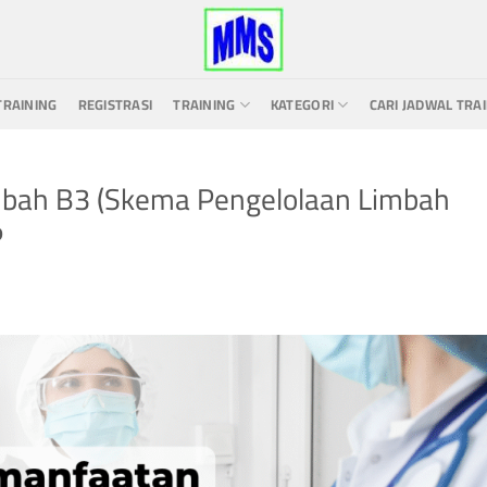
TRAINING
REGISTRASI
TRAINING
KATEGORI
CARI JADWAL TRA
mbah B3 (Skema Pengelolaan Limbah
P