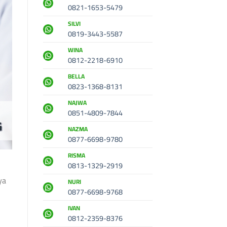
0821-1653-5479
SILVI
0819-3443-5587
WINA
0812-2218-6910
BELLA
0823-1368-8131
NAJWA
0851-4809-7844
NAZMA
0877-6698-9780
RISMA
0813-1329-2919
ya
NURI
0877-6698-9768
IVAN
0812-2359-8376