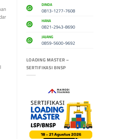
DINDA
han
0813-1277-7608
dar
HANA
0821-2943-8690
JAJANG
0859-5600-9692
LOADING MASTER –
l
SERTIFIKASI BNSP