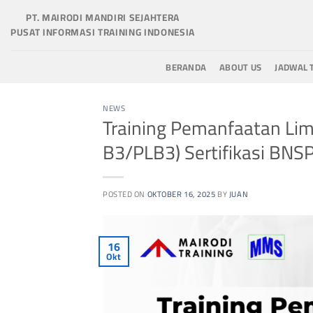
Skip
PT. MAIRODI MANDIRI SEJAHTERA
to
PUSAT INFORMASI TRAINING INDONESIA
content
BERANDA
ABOUT US
JADWAL 
NEWS
Training Pemanfaatan Li
B3/PLB3) Sertifikasi BNS
POSTED ON
OKTOBER 16, 2025
BY
JUAN
16
Okt