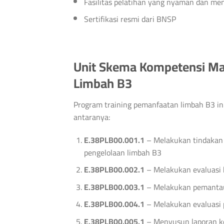
Fasilitas pelatihan yang nyaman dan me
Sertifikasi resmi dari BNSP
Unit Skema Kompetensi M
Limbah B3
Program training pemanfaatan limbah B3 ini
antaranya:
E.38PLB00.001.1
– Melakukan tindakan 
pengelolaan limbah B3
E.38PLB00.002.1
– Melakukan evaluasi h
E.38PLB00.003.1
– Melakukan pemantau
E.38PLB00.004.1
– Melakukan evaluasi 
E.38PLB00.005.1
– Menyusun laporan ke