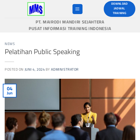
Skip
DOWNLOAD
JADWAL
to
TRAINING
content
PT. MAIRODI MANDIRI SEJAHTERA
PUSAT INFORMASI TRAINING INDONESIA
NEWS
Pelatihan Public Speaking
POSTED ON
JUNI 4, 2024
BY
ADMINISTRATOR
04
Jun