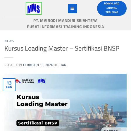
Skip
DOWNLOAD
JADWAL
to
TRAINING
content
PT. MAIRODI MANDIRI SEJAHTERA
PUSAT INFORMASI TRAINING INDONESIA
NEWS
Kursus Loading Master – Sertifikasi BNSP
POSTED ON
FEBRUARI 13, 2026
BY
JUAN
13
Feb