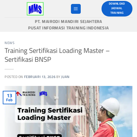
Skip
DOWNLOAD
JADWAL
to
TRAINING
content
PT. MAIRODI MANDIRI SEJAHTERA
PUSAT INFORMASI TRAINING INDONESIA
NEWS
Training Sertifikasi Loading Master –
Sertifikasi BNSP
POSTED ON
FEBRUARI 13, 2026
BY
JUAN
13
Feb