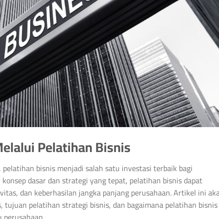
lalui Pelatihan Bisnis
pelatihan bisnis menjadi salah satu investasi terbaik bagi
nsep dasar dan strategi yang tepat, pelatihan bisnis dapat
itas, dan keberhasilan jangka panjang perusahaan. Artikel ini ak
 tujuan pelatihan strategi bisnis, dan bagaimana pelatihan bisnis
u perusahaan.