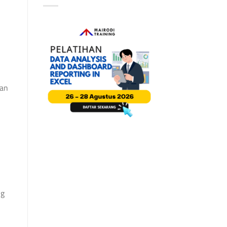
uan
ng