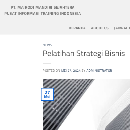
Skip
PT. MAIRODI MANDIRI SEJAHTERA
to
PUSAT INFORMASI TRAINING INDONESIA
content
BERANDA
ABOUT US
JADWAL 
NEWS
Pelatihan Strategi Bisnis
POSTED ON
MEI 27, 2024
BY
ADMINISTRATOR
27
Mei