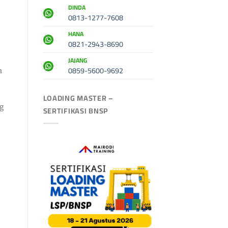
DINDA
0813-1277-7608
HANA
0821-2943-8690
JAJANG
a
0859-5600-9692
LOADING MASTER –
ng
SERTIFIKASI BNSP