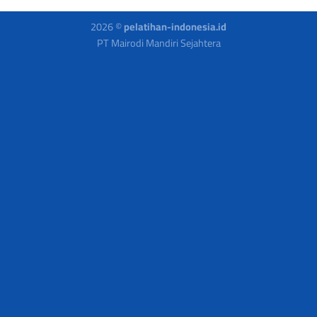
2026 ©
pelatihan-indonesia.id
PT Mairodi Mandiri Sejahtera